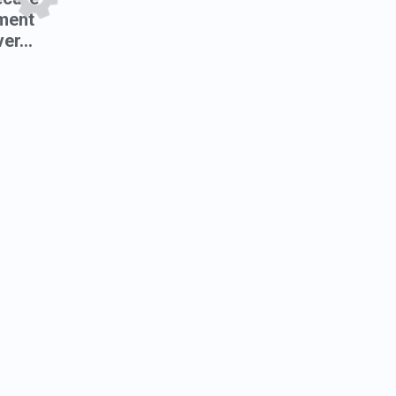
ment
er...